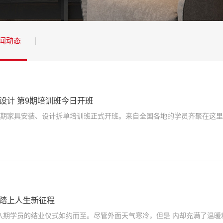
闻动态
设计 第9期培训班今日开班
计 第9期家具安装、设计拆单培训班正式开班。来自全国各地的学员齐聚在
，踏上人生新征程
计 第八期学员的结业仪式如约而至。尽管外面天气寒冷，但是 内却充满了温