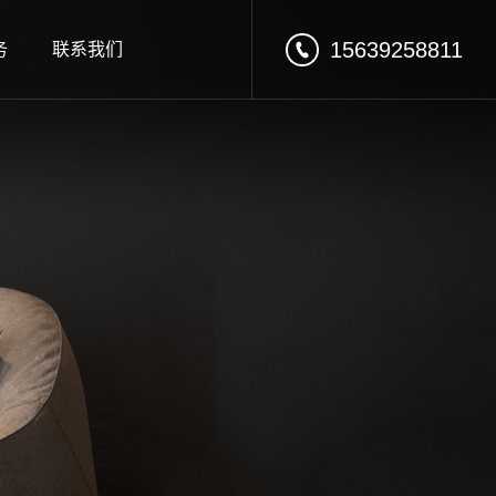
15639258811
务
联系我们