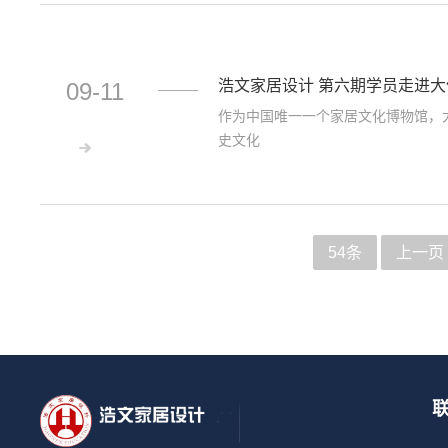
浩文家居设计 第六期学员走进
09-11
作为中国唯一一个家居文化博物馆，
史文化
54条
上一页