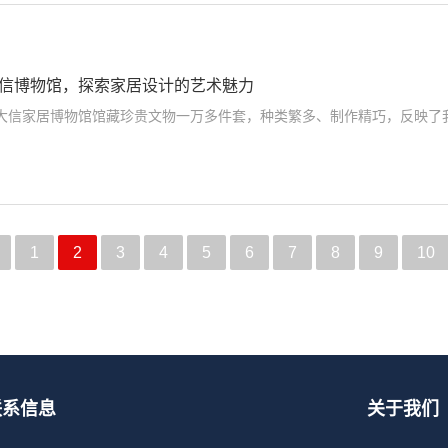
大信博物馆，探索家居设计的艺术魅力
大信家居博物馆馆藏珍贵文物一万多件套，种类繁多、制作精巧，反映了
1
2
3
4
5
6
7
8
9
10
联系信息
关于我们