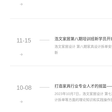
浩文家居第八期培训班新学员开
11-15
浩文家居设计 第八期家具设计拆单
新
打造家具行业专业人才的摇篮—
10-08
2023年10月7日，浩文家居设计
计拆单等方面的理论知识和实践操作