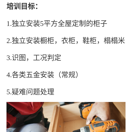
生
培训目标：
采
活
学
环
就
1.独立安装5平方全屋定制的柜子
员
境
业
作
2.独立安装橱柜，衣柜，鞋柜，榻榻米
品
服
学
3.识图，工况判定
务
员
就
风
联
4.各类五金安装（常规）
业
采
系
流
学
5.疑难问题处理
程
员
我
留
们
念
报
学
名