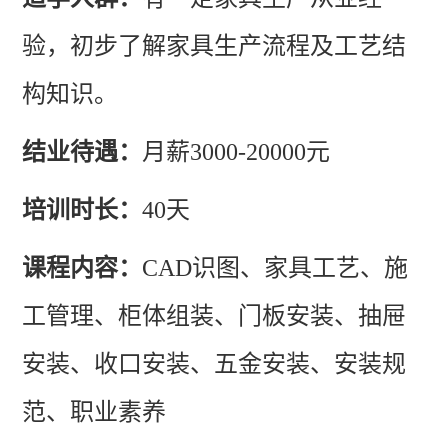
司
验，初步了解家具生产流程及工艺结
程
简
介
构知识。
体
校
系
园
结业待遇：
月薪3000-20000元
家
文
校
居
化
培训时长：
40天
园
设
师
计
资
环
课程内容：
CAD识图、家具工艺、施
家
团
境
工管理、柜体组装、门板安装、抽屉
具
队
实
拆
学
新
安装、收口安装、五金安装、安装规
训
单
闻
员
环
范、职业素养
动
境
风
态