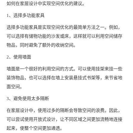
如何在家居设计中实现空间优化的建议。
司
程
简
1、选择多功能家具
介
体
选择多功能家具是实现空间优化的最简单方法之一。例如，
校
可以选择有储物功能的沙发或床，这样就可以利用空间储存
系
园
物品，同时避免了额外的收纳空间。
家
文
校
居
2、使用墙面
化
园
设
师
墙面是一个很好的利用空间的方式。可以使用挂架来挂一些
计
资
装饰物品，也可以选择在墙上安装悬挂式书架等，来节省地
环
家
团
面空间。
境
具
队
3、避免使用太多隔断
实
拆
学
新
训
单
在家居设计中，使用过多的隔断会导致空间的浪费。因此，
闻
员
环
可以尝试使用开放式设计，让不同区域之间更加流畅地连接
动
境
起来，使整个空间更加通透。
风
态