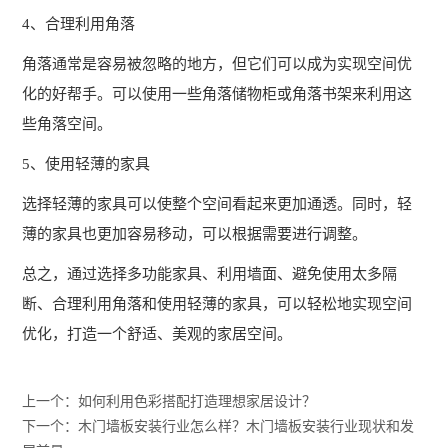
生
4、合理利用角落
采
活
学
角落通常是容易被忽略的地方，但它们可以成为实现空间优
环
就
员
化的好帮手。可以使用一些角落储物柜或角落书架来利用这
境
业
作
些角落空间。
品
服
5、使用轻薄的家具
学
选择轻薄的家具可以使整个空间看起来更加通透。同时，轻
务
员
就
薄的家具也更加容易移动，可以根据需要进行调整。
风
联
业
采
总之，通过选择多功能家具、利用墙面、避免使用太多隔
系
流
学
断、合理利用角落和使用轻薄的家具，可以轻松地实现空间
程
员
我
优化，打造一个舒适、美观的家居空间。
留
们
念
上一个：如何利用色彩搭配打造理想家居设计？
报
学
下一个：木门墙板安装行业怎么样？木门墙板安装行业现状和发
名