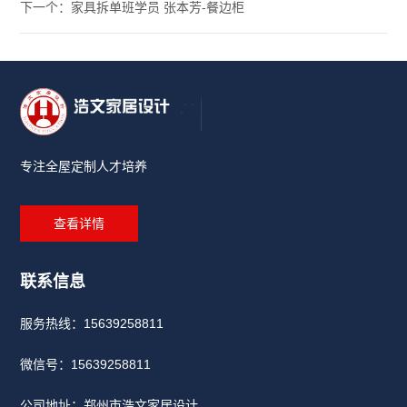
生
下一个：家具拆单班学员 张本芳-餐边柜
采
活
学
环
就
员
境
业
作
品
服
学
专注全屋定制人才培养
务
员
就
风
联
查看详情
业
采
系
流
学
联系信息
程
员
我
服务热线：15639258811
留
们
念
微信号：
15639258811
报
学
名
公司地址：郑州市浩文家居设计