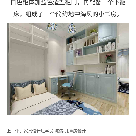
白色柜体加蓝色造型柜门，再配备一个下翻
司
程
床，组成了一个简约地中海风的小书房。
简
介
体
校
系
园
家
文
校
居
化
园
设
师
计
资
环
家
团
境
具
队
实
拆
学
新
训
单
闻
员
环
动
境
上一个：家具设计班学员 陈涛-儿童房设计
风
态