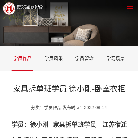
网
站
学员作品
学员风采
学员留念
学习场景
首
页
关
家具拆单班学员 徐小刚-卧室衣柜
于
分类：学员作品 发布时间：2022-06-14
我
学员：徐小刚 家具拆单班学员 江苏宿迁
们
公
课