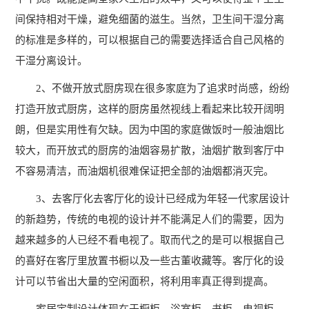
生
间保持相对干燥，避免细菌的滋生。当然，卫生间干湿分离
采
活
的标准是多样的，可以根据自己的需要选择适合自己风格的
学
环
就
干湿分离设计。
员
境
业
作
2、不做开放式厨房现在很多家庭为了追求时尚感，纷纷
品
打造开放式厨房，这样的厨房虽然视线上看起来比较开阔明
服
学
朗，但是实用性有欠缺。因为中国的家庭做饭时一般油烟比
务
员
较大，而开放式的厨房的油烟容易扩散，油烟扩散到客厅中
就
风
联
不容易清洁，而油烟机很难保证把全部的油烟都消灭完。
业
采
系
3、去客厅化去客厅化的设计已经成为年轻一代家居设计
流
学
的新趋势，传统的电视的设计并不能满足人们的需要，因为
程
员
我
越来越多的人已经不看电视了。取而代之的是可以根据自己
留
的喜好在客厅里放置书橱以及一些古董收藏等。客厅化的设
们
念
报
计可以节省出大量的空闲面积，将利用率真正得到提高。
学
名