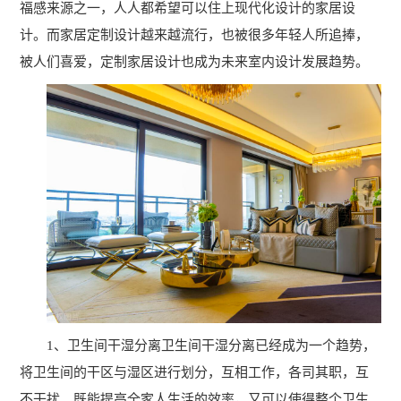
福感来源之一，人人都希望可以住上现代化设计的家居设
司
计。而家居定制设计越来越流行，也被很多年轻人所追捧，
程
简
被人们喜爱，定制家居设计也成为未来室内设计发展趋势。
介
体
校
系
园
家
文
校
居
化
园
设
师
计
资
环
家
团
境
具
队
实
拆
学
新
训
单
闻
1、卫生间干湿分离卫生间干湿分离已经成为一个趋势，
员
环
动
将卫生间的干区与湿区进行划分，互相工作，各司其职，互
境
风
态
不干扰。既能提高全家人生活的效率，又可以使得整个卫生