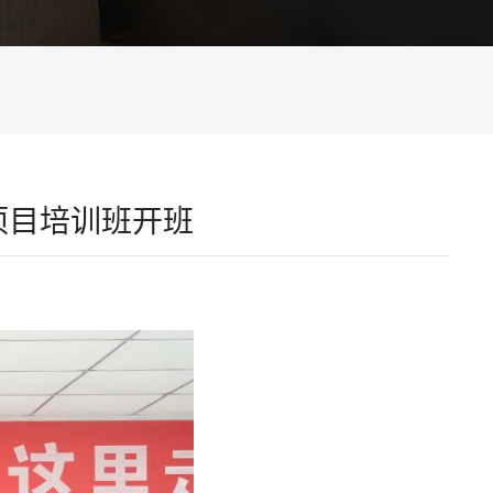
项目培训班开班