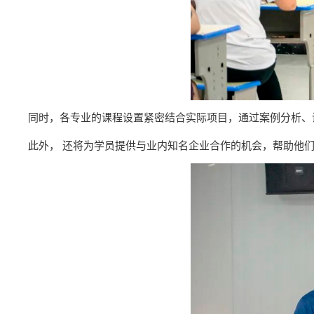
同时，各专业的课程设置紧密结合实际项目，通过案例分析、
此外， 还将为学员提供与业内知名企业合作的机会，帮助他