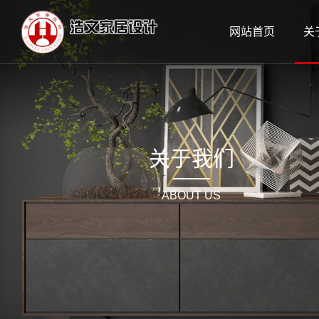
网站首页
关
关于我们
ABOUT US