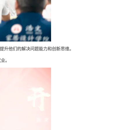
提升他们的解决问题能力和创新思维。
就业。