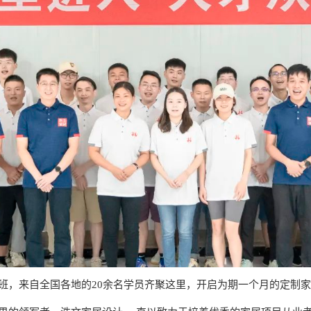
式开班，来自全国各地的20余名学员齐聚这里，开启为期一个月的定