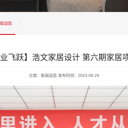
闻动态
事业飞跃】浩文家居设计 第六期家居
分类：新闻动态 发布时间：2023-08-29