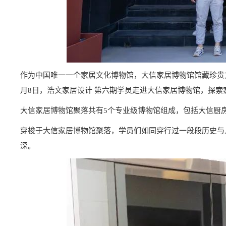
作为中国唯一一个家居文化博物馆，大信家居博物馆馆藏珍贵
月8日，浩文家居设计 第六期学员走进大信家居博物馆，探
大信家居博物馆聚落共有5个专业级博物馆组成，包括大信厨
穿梭于大信家居博物馆聚落，学员们如同穿行过一段段历史与
深。