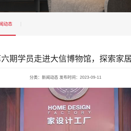
闻动态
第六期学员走进大信博物馆，探索家
分类：新闻动态 发布时间：2023-09-11