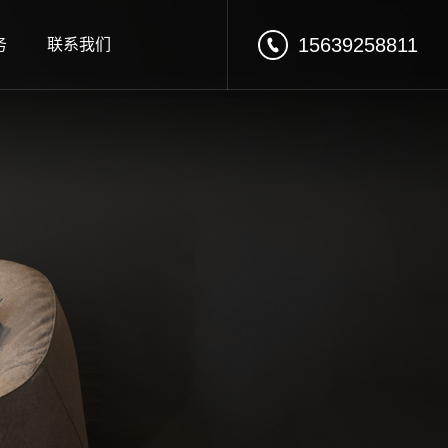
15639258811
务
联系我们