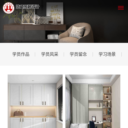
网
站
学员作品
学员风采
学员留念
学习场景
首
页
关
于
我
们
公
课