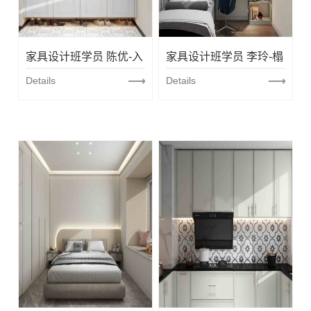
司
程
简
介
家具设计班学员 陈优-入
家具设计班学员 李玲-榻
体
校
户鞋柜
Details
榻米空间
Details
系
园
家
文
校
居
化
园
设
师
计
资
环
家
团
境
具
队
实
拆
学
新
训
单
闻
员
环
动
境
风
态