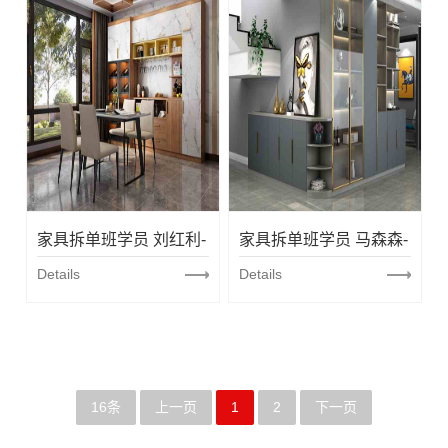
家具拆单班学员 刘红利-
家具拆单班学员 马森森-
衣柜+卡座
Details
餐边柜
Details
16条
上一页
1
2
下一页