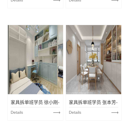
餐厅设计
Details
童房设计
Details
习
通
场
道
景
家具拆单班学员 徐小刚-
家具拆单班学员 张本芳-
卧室衣柜
Details
餐边柜
Details