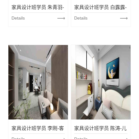
生
家具设计班学员 朱青羽-
家具设计班学员 白露露-
采
活
主卧设计
Details
厨房设计
Details
学
环
就
员
境
业
作
品
服
学
务
员
就
风
联
业
采
系
流
学
程
员
我
留
们
念
报
家具设计班学员 李刚-客
家具设计班学员 陈涛-儿
学
名